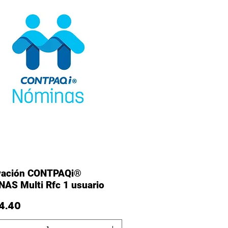
Vista rápida
vación CONTPAQi®
AS Multi Rfc 1 usuario
o
4.40