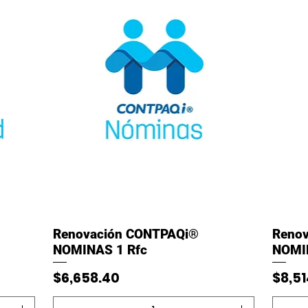
Vista rápida
Renovación CONTPAQi®
Reno
NOMINAS 1 Rfc
NOMIN
Precio
Preci
$6,658.40
$8,51