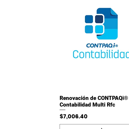
Vista rápida
Renovación de CONTPAQi®
Contabilidad Multi Rfc
Precio
$7,006.40