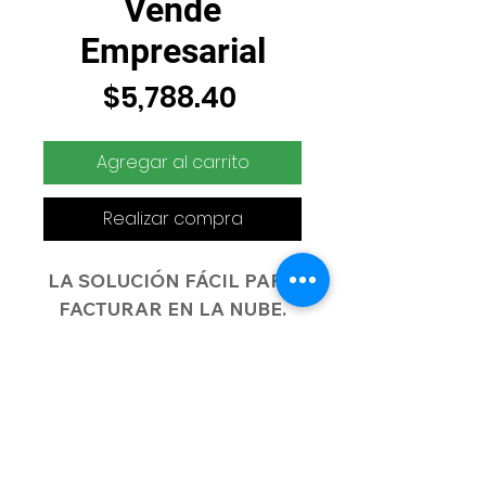
Vende
Empresarial
Precio
$5,788.40
Agregar al carrito
Realizar compra
LA SOLUCIÓN FÁCIL PARA
FACTURAR EN LA NUBE.
Es un sistema en la nube que
permite realizar todo el
proceso para la generación
de factura electrónica y la
CONTPAQi VENDE
administración de los