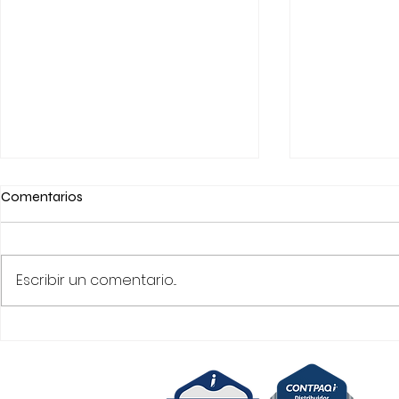
Comentarios
Escribir un comentario...
¿Por que actualizar su sistema
Información 
CONTPAQi Contabilidad a
Timbrado co
versión 18?
operativos E
periodo de a