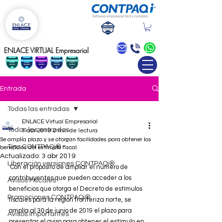
Blog
ENLACE VIRTUAL Empresarial
Entrada
Todas las entradas
ENLACE Virtual Empresarial
Todas las entradas
1 abr 2019
2 min de lectura
Se amplía plazo y se otorgan facilidades para obtener los
Tips CONTPAQi®
beneficios del estímulo fiscal
Actualizado:
3 abr 2019
Liberación versiones CONTPAQi®
 Con el propósito de ampliar el número de 
contribuyentes que pueden acceder a los 
Avisos Fiscales
beneficios que otorga el Decreto de estímulos 
Promociones CONTPAQi®
fiscales para la región fronteriza norte, se 
amplía al 30 de junio de 2019 el plazo para 
Avisos Importantes
presentar el aviso para obtener el estímulo en 