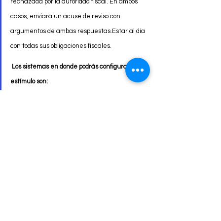
rechazada por la autoridad fiscal. En ambos 
casos, enviará un acuse de reviso con 
argumentos de ambas respuestas.Estar al día 
con todas sus obligaciones fiscales.
Los sistemas en donde podrás configurar este 
estímulo son: 
ADMINPAQ® | CONTPAQi® Factura 
electrónica | CONTPAQi® Punto de Venta  | 
CONTPAQi® Comercial Start/Pro 
CONTPAQi Comercial Premium 
Descarga aquí   
NOTA TECNICA IVA 8%
contacto@enlacevirtual-empresarial.com
+52 33 21 01 04 16
+52 33 14 56 87 38
Liberación versiones CONTPAQi®
Avisos Fiscales