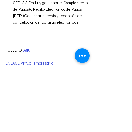
CFDI 3.3:Emitir y gestionar el Complemento 
de Pagos (o Recibo Electrónico de Pagos 
[REP]).Gestionar el envío y recepción de 
cancelación de facturas electrónicas. 
FOLLETO 
Aquí 
ENLACE Virtual empresarial
Ventas
Tel. 33 2101 0416
Cel 33 1456 8738
contacto@enlacevirtual-empresarial.com
Liberación versiones CONTPAQi®
Ver todo
Entradas recientes