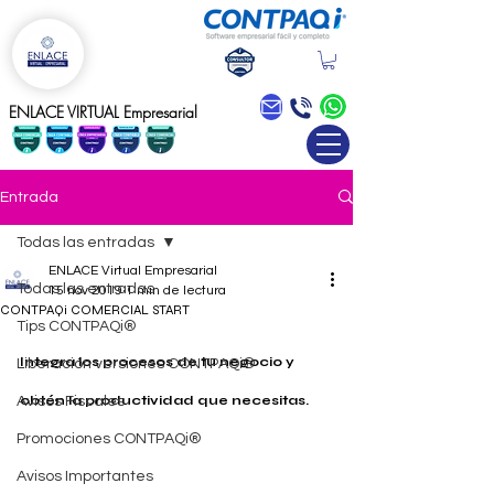
Blog
ENLACE VIRTUAL Empresarial
Entrada
Todas las entradas
ENLACE Virtual Empresarial
Todas las entradas
15 nov 2019
1 min de lectura
CONTPAQi COMERCIAL START
Tips CONTPAQi®
Integra los procesos de tu negocio y 
Liberación versiones CONTPAQi®
obtén la productividad que necesitas. 
Avisos Fiscales
Promociones CONTPAQi®
Avisos Importantes