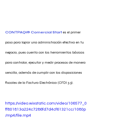
CONTPAQi® Comercial Start
es el primer 
paso para lograr una administración efectiva en tu 
negocio, pues cuenta con las herramientas básicas 
para controlar, ejecutar y medir procesos de manera 
sencilla, además de cumplir con las disposiciones 
fiscales de la Factura Electrónica (CFDI 3.3).
https://video.wixstatic.com/video/106577_0
ff801813a224c7286fd7d4cf61321cc/1080p
/mp4/file.mp4