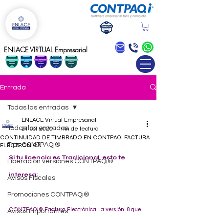
Blog
ENLACE VIRTUAL Empresarial
Entrada
Todas las entradas
ENLACE Virtual Empresarial
Todas las entradas
21 oct 2020
1 min de lectura
CONTINUIDAD DE TIMBRADO EN CONTPAQi FACTURA
Tips CONTPAQi®
ELECTRONICA
Si tu licencia es Tradicional, esto te 
Liberación versiones CONTPAQi®
interesa; 
Avisos Fiscales
Promociones CONTPAQi®
CONTPAQi® Factura Electrónica, la versión  8 que 
Avisos Importantes