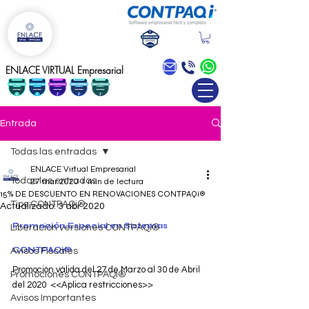
Blog
ENLACE VIRTUAL Empresarial
Entrada
Todas las entradas
ENLACE Virtual Empresarial
Todas las entradas
27 mar 2020
1 min de lectura
15% DE DESCUENTO EN RENOVACIONES CONTPAQi®
Tips CONTPAQi®
Actualizado:
3 abr 2020
Promoción Especial en Sistemas 
Liberación versiones CONTPAQi®
CONTPAQi® 
Avisos Fiscales
Promoción válida del 27 de Marzo al 30 de Abril 
Promociones CONTPAQi®
del 2020  <<Aplica restricciones>>
Avisos Importantes