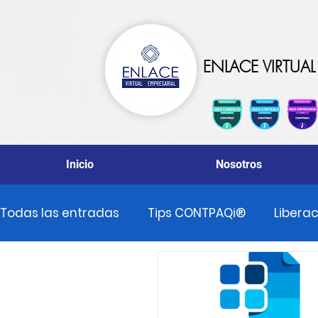
ENLACE VIRTUAL 
Inicio
Nosotros
Todas las entradas
Tips CONTPAQi®
Libera
Promociones CONTPAQi®
Avisos Important