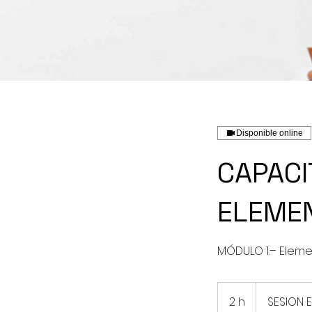
Disponible online
CAPACI
ELEME
2 h
2
SESION E