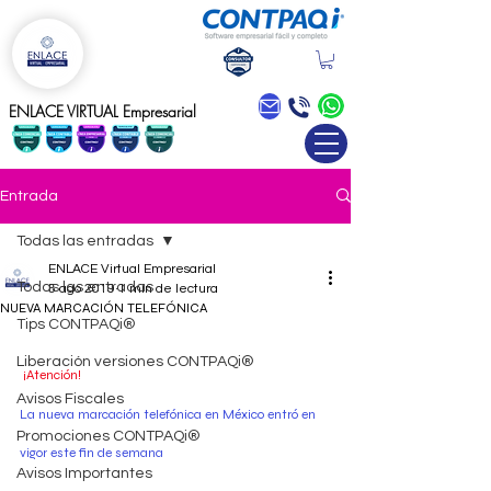
Blog
ENLACE VIRTUAL Empresarial
Entrada
Todas las entradas
ENLACE Virtual Empresarial
Todas las entradas
5 ago 2019
1 min de lectura
NUEVA MARCACIÓN TELEFÓNICA
Tips CONTPAQi®
Liberación versiones CONTPAQi®
 ¡Atención!
Avisos Fiscales
La nueva marcación telefónica en México entró en 
Promociones CONTPAQi®
vigor este fin de semana
Avisos Importantes