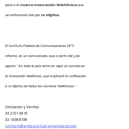
paso a la 
nueva marcación telefónica
 que 
se conformará solo por 
10 dígitos.
El Instituto Federal de Comunicaciones (IFT) 
informó, en un comunicado, que a partir del 3 de 
agosto “ En todo el país entro en vigor un cambio en 
la marcación telefónica, que implicará la unificación 
a 10 dígitos de todos los números telefónicos ”.
Cotización y Ventas 
33 2101 0416
33 1456 8738
contacto@enlacevirtual-empresarial.com