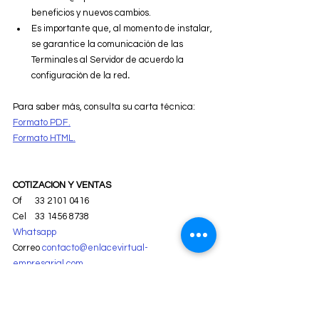
beneficios y nuevos cambios.
Es importante que, al momento de instalar, 
se garantice la comunicación de las 
Terminales al Servidor de acuerdo la 
configuración de la red
. 
Para saber más, consulta su carta técnica:
Formato PDF.
Formato HTML.
COTIZACION Y VENTAS 
Of      33 2101 0416 
Cel    33 1456 8738
Whatsapp
Correo 
contacto@enlacevirtual-
empresarial.com
Directo 
https://live.vcita.com/site/uz3ski01989s9tbe
Ubicacion  