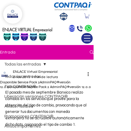
Blog
ENLACE VIRTUAL Empresarial
Entrada
Todas las entradas
ENLACE Virtual Empresarial
Todas las entradas
2 nov 2019
1 min de lectura
Disponible Service Pack 2AdminPAQ®versión
Tips CONTPAQi®
12.0.0Disponible Service Pack 2 AdminPAQ®versión 12.0.0
El pasado mes de septiembre Banxico realizo 
Liberación versiones CONTPAQi®
cambios en los servicios que provee para la 
obtención del tipo de cambio, provocando que al 
Avisos Fiscales
generar tus documentos con moneda 
Promociones CONTPAQi®
extranjera no se actualice automáticamente 
dicho dato, asignando el tipo de cambio 1.
Avisos Importantes