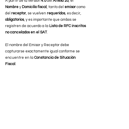
A partir de la versión 
4.0
 del 
Anexo 20
, el 
Nombre
 y 
Domicilio fiscal
, tanto del 
emisor
 como 
del 
receptor
, se vuelven 
requeridos
, es decir, 
obligatorios
, y es importante que ambos se 
registren de acuerdo a la 
Lista de RFC inscritos 
no cancelados en el SAT
.
El nombre del Emisor y Receptor debe 
capturarse exactamente igual conforme se 
encuentre en la 
Constancia de Situación 
Fiscal
.