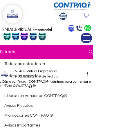
Blog
ENLACE VIRTUAL Empresarial
Entrada
Todas las entradas
ENLACE Virtual Empresarial
Todas las entradas
19 oct 2022
2 min de lectura
¿Cómo configurar CONTPAQi® Nóminas para comenzar a
Tips CONTPAQi®
timbrar con CFDI 4.0?
Liberación versiones CONTPAQi®
Avisos Fiscales
Promociones CONTPAQi®
Avisos Importantes