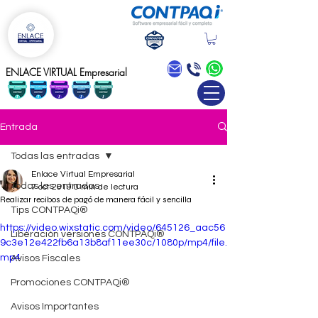
Blog
ENLACE VIRTUAL Empresarial
Entrada
Todas las entradas
Enlace Virtual Empresarial
Todas las entradas
7 oct 2019
0 min de lectura
Realizar recibos de pagó de manera fácil y sencilla
Tips CONTPAQi®
https://video.wixstatic.com/video/645126_aac56
Liberación versiones CONTPAQi®
9c3e12e422fb6a13b8af11ee30c/1080p/mp4/file.
mp4
Avisos Fiscales
Promociones CONTPAQi®
Avisos Importantes