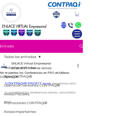
Blog
ENLACE VIRTUAL Empresarial
Entrada
Todas las entradas
ENLACE Virtual Empresarial
Todas las entradas
23 jul 2020
1 min de lectura
No te pierdas las Conferencias en PRO de México
Tips CONTPAQi®
CONTPAQi®
CONTPAQi® PROFIT 2020 
recopilamos para 
Liberación versiones CONTPAQi®
tu comodidad las conferencias diarias, consultalas 
Avisos Fiscales
aquí..
Promociones CONTPAQi®
Avisos Importantes