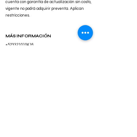
cuenta con garantía de actualización sin costo, 
vigente no podrá adquirir preventa. Aplican 
restricciones.   
MÁS INFORMACIÓN 
+523321010416
+523314568738
contacto@enlacevirtual-empresarial.com
Liberación versiones CONTPAQi®
Ver todo
Entradas recientes