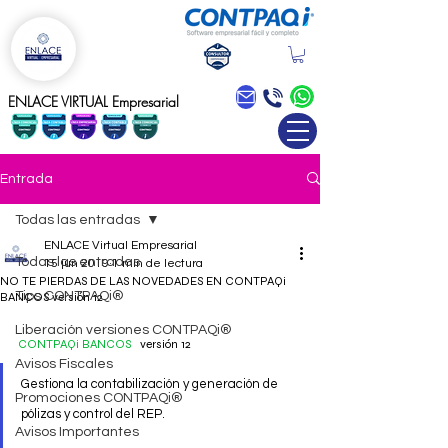
Blog
ENLACE VIRTUAL Empresarial
Entrada
Todas las entradas
ENLACE Virtual Empresarial
Todas las entradas
15 jun 2019
1 min de lectura
NO TE PIERDAS DE LAS NOVEDADES EN CONTPAQi
Tips CONTPAQi®
BANCOS versión 12
Liberación versiones CONTPAQi®
CONTPAQi BANCOS
 versión 12
Avisos Fiscales
Gestiona la contabilización y generación de 
Promociones CONTPAQi®
pólizas y control del REP. 
Avisos Importantes