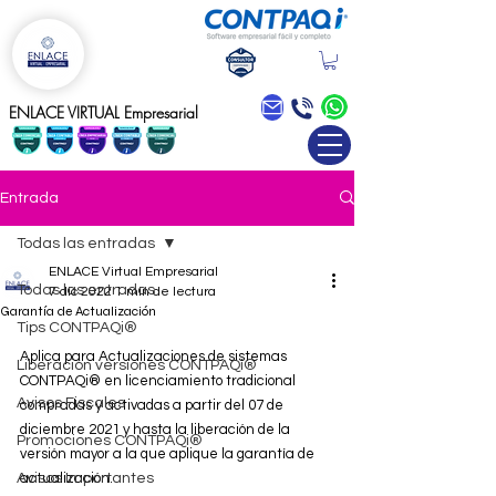
Blog
ENLACE VIRTUAL Empresarial
Entrada
Todas las entradas
ENLACE Virtual Empresarial
Todas las entradas
7 dic 2022
1 min de lectura
Garantía de Actualización
Tips CONTPAQi®
Aplica para Actualizaciones de sistemas 
Liberación versiones CONTPAQi®
CONTPAQi® en licenciamiento tradicional 
Avisos Fiscales
compradas y activadas a partir del 07 de 
diciembre 2021 y hasta la liberación de la 
Promociones CONTPAQi®
versión mayor a la que aplique la garantía de 
Avisos Importantes
actualización. 