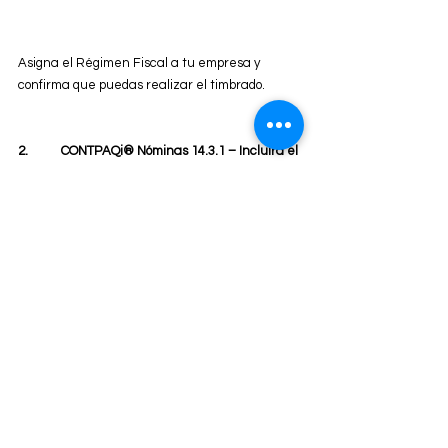
Asigna el Régimen Fiscal a tu empresa y 
confirma que puedas realizar el timbrado.
2.           CONTPAQi® Nóminas 14.3.1 – Incluirá el 
timbrado de CFDI de nómina 4.0.
El día de hoy se publicaron en el portal del SAT 
los documentos para el complemento de 
nómina “Estándar nómina 1.2”​​ y “Matriz de 
errores.xls”, necesarios para la implementación 
del timbrado del CFDI de nómina 4.0.
Por el momento nos encontramos trabajando 
en la versión que incluirá esta característica, 
te mantendremos informado sobre su fecha de 
liberación.