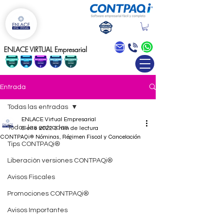
Blog
ENLACE VIRTUAL Empresarial
Entrada
Todas las entradas
ENLACE Virtual Empresarial
Todas las entradas
6 ene 2022
3 min de lectura
CONTPAQi® Nóminas, Régimen Fiscal y Cancelación
Tips CONTPAQi®
Liberación versiones CONTPAQi®
Avisos Fiscales
Promociones CONTPAQi®
Avisos Importantes