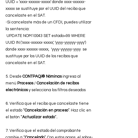
UUID = 'xxxx-xxxxxx-xxxxx' donde xxxx-xxxxxx-
xxxxx se sustituye por el UUID del recibo que 
cancelaste en el SAT. 
-Si cancelaste más de un CFDI, puedes utilizar 
la sentencia:
 UPDATE NOM10043 SET estado=99 WHERE 
UUID IN ('xxxx-xxxxxx-xxxxx', 'yyyy-yyyyyy-yyyy') 
donde xxxx-xxxxxx-xxxxx,  'yyyy-yyyyyy-yyyy  se 
sustituye por los UUID de los recibos que 
cancelaste en el SAT.
5. Desde 
CONTPAQi® Nóminas
 ingresa al 
menú 
Procesos
 / 
Cancelación de recibos 
electrónicos 
y selecciona los filtros deseados
6. Verifica que el recibo que cancelaste tiene 
el estado “
Cancelación en proceso
”. Haz clic en 
el botón “
Actualizar estado
”
.
7. Verifica que el estado del comprobante 
cambie a “
Cancelado
”. Con estos pasos, el sobre-