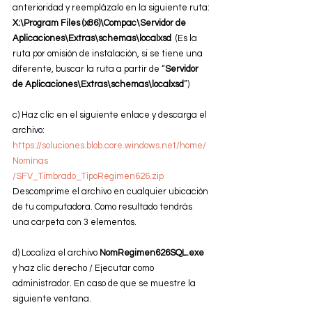
anterioridad y reemplázalo en la siguiente ruta:
X:\Program Files (x86)\Compac\Servidor de 
Aplicaciones\Extras\schemas\localxsd
  (Es la 
ruta por omisión de instalación, si se tiene una 
diferente, buscar la ruta a partir de “
Servidor 
de Aplicaciones\Extras\schemas\localxsd
”)
c) Haz clic en el siguiente enlace y descarga el 
archivo: 
https://soluciones.blob.core.windows.net/home/
Nominas
/SFV_Timbrado_TipoRegimen626.zip
Descomprime el archivo en cualquier ubicación 
de tu computadora. Como resultado tendrás 
una carpeta con 3 elementos.
d) Localiza el archivo 
NomRegimen626SQL.exe
y haz clic derecho / Ejecutar como 
administrador. En caso de que se muestre la 
siguiente ventana.