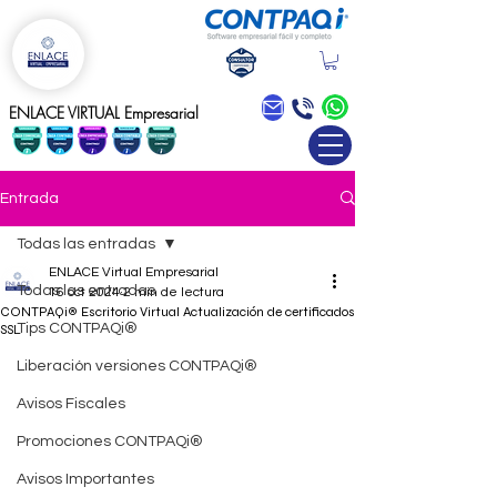
Blog
ENLACE VIRTUAL Empresarial
Entrada
Todas las entradas
ENLACE Virtual Empresarial
Todas las entradas
16 oct 2024
2 min de lectura
CONTPAQi® Escritorio Virtual Actualización de certificados
Tips CONTPAQi®
SSL
Liberación versiones CONTPAQi®
Avisos Fiscales
Promociones CONTPAQi®
Avisos Importantes