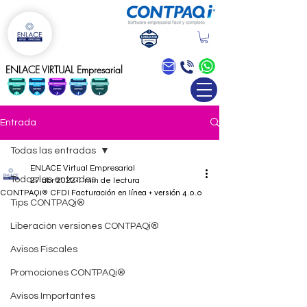
Blog
ENLACE VIRTUAL Empresarial
Entrada
Todas las entradas
ENLACE Virtual Empresarial
Todas las entradas
27 abr 2022
1 min de lectura
CONTPAQi® CFDI Facturación en línea + versión 4.0.0
Tips CONTPAQi®
Liberación versiones CONTPAQi®
Avisos Fiscales
Promociones CONTPAQi®
Avisos Importantes