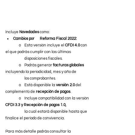
Incluye 
Novedades
 como:
Cambios por      Reforma Fiscal 2022:
               o    Esta versión incluye el 
CFDI 4.0
 con 
el que podrás cumplir con las últimas
                     disposiciones fiscales.
               o    Podrás generar 
facturas globales
incluyendo la periodicidad, mes y año de
                     los comprobantes.
               o    Está disponible la 
versión 2.0
 del 
complemento de 
recepción de pagos
.
               o    Incluye compatibilidad con la versión 
CFDI 3.3 y Recepción de pagos 1.0,
                     la cual estará disponible hasta que 
finalice el periodo de convivencia.
Para más detalle podrás consultar la 