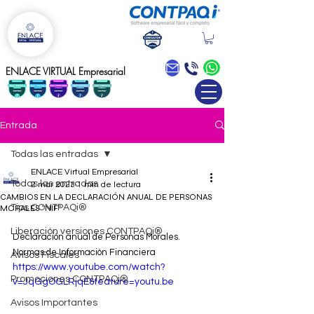
Blog
ENLACE VIRTUAL Empresarial
Entrada
Todas las entradas
ENLACE Virtual Empresarial
Todas las entradas
2 mar 2023
1 min de lectura
CAMBIOS EN LA DECLARACIÓN ANUAL DE PERSONAS
Tips CONTPAQi®
MORALES "NIF"
Liberación versiones CONTPAQi®
Declaración anual de Personas Morales. 
Normas de Información Financiera
Avisos Fiscales
https://www.youtube.com/watch?
Promociones CONTPAQi®
v=JqGgOGLRjqE&feature=youtu.be
Avisos Importantes